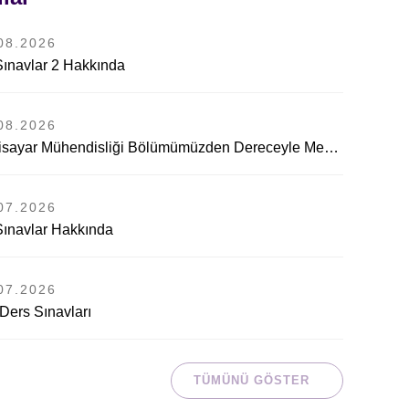
08.2026
Sınavlar 2 Hakkında
08.2026
Bilgisayar Mühendisliği Bölümümüzden Dereceyle Mezuniyet Başarısı
07.2026
Sınavlar Hakkında
nilikçi Devlet Üniversitesi
07.2026
Ders Sınavları
TÜMÜNÜ GÖSTER