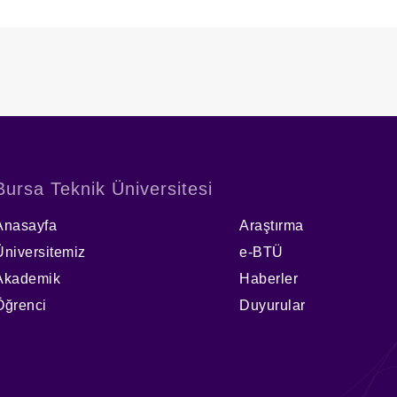
14 Ağustos
Lisans Progr
Sonunda Mez
2. Ek Sınavla
Bursa Teknik Üniversitesi
Anasayfa
Araştırma
Üniversitemiz
e-BTÜ
Akademik
Haberler
Öğrenci
Duyurular