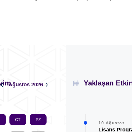
kvim
Yaklaşan Etkin
Ağustos
2026
U
CT
PZ
10 Ağustos
Lisans Progr