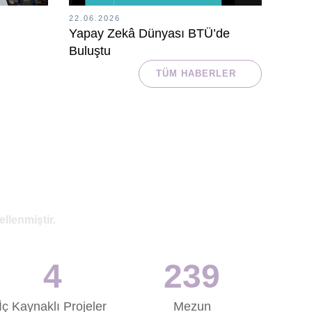
22.06.2026
Yapay Zekâ Dünyası BTÜ’de
Buluştu
ri
TÜM HABERLER
ellenmiştir.
4
241
İç Kaynaklı Projeler
Mezun