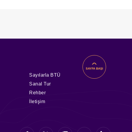
amlarında Azami Öğrenim Süresi
un Olamayan Öğrencilere Yapılacak
r
SAYFA BAŞI
Sayılarla BTÜ
Sanal Tur
Rehber
İletişim