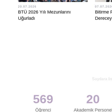
20.07.2026
07.07.202
BTÜ 2026 Yılı Mezunlarını
Bitirme P
Uğurladı
Dereceye
Belirlend
Sayılara li
573
20
Öğrenci
Akademik Persone