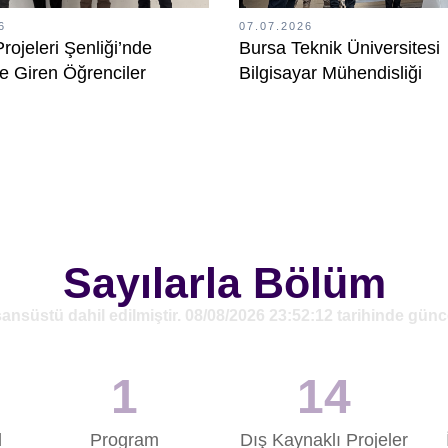
6
07.07.2026
rojeleri Şenliği’nde
Bursa Teknik Üniversitesi
 Giren Öğrenciler
Bilgisayar Mühendisliği
i!
Bölümünde Bitirme Projele
Şenliği Düzenlendi
Sayılarla Bölüm
sansüstü dahil edilmiştir. 08/08/2026 23:52:12 tarihinde günc
1
14
l
Program
Dış Kaynaklı Projeler