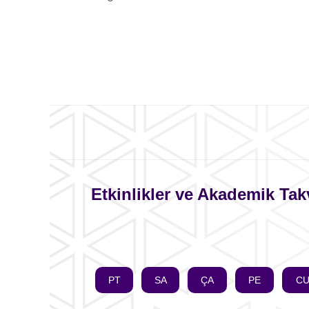
Etkinlikler ve Akademik Ta
PT
SA
ÇA
PE
C