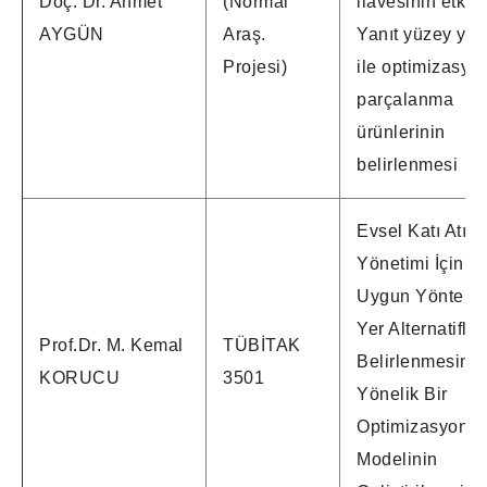
Doç. Dr. Ahmet
(Normal
ilavesinin etkisi
AYGÜN
Araş.
Yanıt yüzey yön
Projesi)
ile optimizasyo
parçalanma
ürünlerinin
belirlenmesi
Evsel Katı Atık
Yönetimi İçin E
Uygun Yöntem 
Yer Alternatifler
Prof.Dr. M. Kemal
TÜBİTAK
Belirlenmesine
KORUCU
3501
Yönelik Bir
Optimizasyon
Modelinin