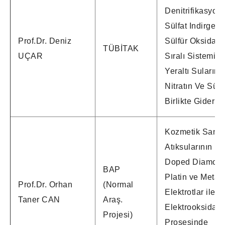
Denitrifikasyon,
Sülfat Indirgem
Prof.Dr. Deniz
Sülfür Oksidas
TÜBİTAK
UÇAR
Sıralı Sistemi Il
Yeraltı Suların
Nitratın Ve Sülf
Birlikte Giderim
Kozmetik Sanay
Atıksularının B
Doped Diamond
BAP
Platin ve Metal 
Prof.Dr. Orhan
(Normal
Elektrotlar ile
Taner CAN
Araş.
Elektrooksidas
Projesi)
Prosesinde