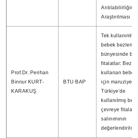
Arıtılabilirliğinin
Araştırılması
Tek kullanımlık
bebek bezleri
bünyesinde bul
fitalatlar: Bez
Prof.Dr. Perihan
kullanan bebekl
Binnur KURT-
BTU BAP
için maruziyet v
KARAKUŞ
Türkiye'de
kullanılmış bez
çevreye fitalat
salınımının
değerlendirilme