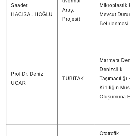
(Normal
Saadet
Mikroplastik Kirl
Araş.
HACISALİHOĞLU
Mevcut Durumu
Projesi)
Belirlenmesi
Marmara Denizi
Denizcilik
Prof.Dr. Deniz
TÜBİTAK
Taşımacılığı Ka
UÇAR
Kirliliğin Müsila
Oluşumuna Etki
Ototrofik