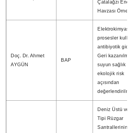
Çatalağzı Enerj
Havzası Örneği
Elektrokimyasa
prosesler kullan
antibiyotik gider
Doç. Dr. Ahmet
Geri kazanılmış
BAP
AYGÜN
suyun sağlık ve
ekolojik risk
açısından
değerlendirilme
Deniz Üstü ve 
Tipi Rüzgar
Santrallerinin