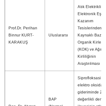
Atık Elektrikli
Elektronik Eşya
Kazanım
Prof.Dr. Perihan
Tesislerinden
Binnur KURT-
Uluslararsı
Kaynaklı Bazı K
KARAKUŞ
Organik Kirletic
(KOK) ve Ağır M
Kirliliğinin
Araştırılması
Siprofloksasin’i
elektro oksidas
gideriminde 2
BAP
değerlikli demir