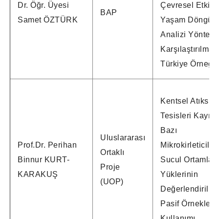
Dr. Öğr. Üyesi
Çevresel Etkiler
BAP
Samet ÖZTÜRK
Yaşam Döngüs
Analizi Yöntemi
Karşılaştırılması
Türkiye Örneği
Kentsel Atıksu 
Tesisleri Kaynak
Bazı
Uluslararası
Prof.Dr. Perihan
Mikrokirleticiler
Ortaklı
Binnur KURT-
Sucul Ortamlar
Proje
KARAKUŞ
Yüklerinin
(UOP)
Değerlendirilm
Pasif Örnekleyic
Kullanımı