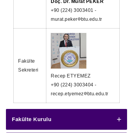
Doç. Dr. Murat PEKER
+90 (224) 3003401 -
murat.peker
btu.edu.tr
Fakülte
Sekreteri
Recep ETYEMEZ
+90 (224) 3003404 -
recep.etyemez
btu.edu.tr
Fakülte Kurulu