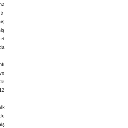
ama
tri
miş
miş
net
da
lı
eye
lde
12
nik
rde
iş