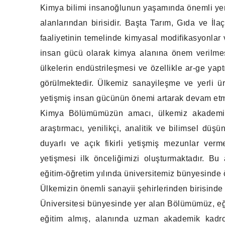
Kimya bilimi insanoğlunun yaşamında önemli yer t
alanlarından birisidir. Başta Tarım, Gıda ve İla
faaliyetinin temelinde kimyasal modifikasyonlar 
insan gücü olarak kimya alanına önem verilmesi
ülkelerin endüstrileşmesi ve özellikle ar-ge yap
görülmektedir. Ülkemiz sanayileşme ve yerli ür
yetişmiş insan gücünün önemi artarak devam etm
Kimya Bölümümüzün amacı, ülkemiz akademisi
araştırmacı, yenilikçi, analitik ve bilimsel dü
duyarlı ve açık fikirli yetişmiş mezunlar verm
yetişmesi ilk önceliğimizi oluşturmaktadır.
eğitim-öğretim yılında üniversitemiz bünyesinde ö
Ülkemizin önemli sanayii şehirlerinden birisind
Üniversitesi bünyesinde yer alan Bölümümüz, eğitim
eğitim almış, alanında uzman akademik kadr