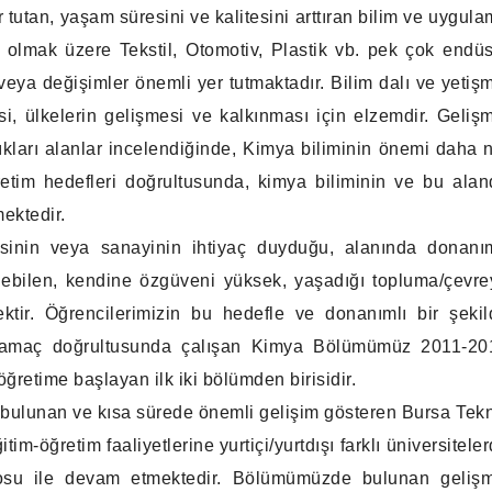
utan, yaşam süresini ve kalitesini arttıran bilim ve uygul
ç olmak üzere Tekstil, Otomotiv, Plastik vb. pek çok endüs
veya değişimler önemli yer tutmaktadır. Bilim dalı ve yetiş
, ülkelerin gelişmesi ve kalkınması için elzemdir. Geliş
tıkları alanlar incelendiğinde, Kimya biliminin önemi daha 
etim hedefleri doğrultusunda, kimya biliminin ve bu alan
ektedir.
nin veya sanayinin ihtiyaç duyduğu, alanında donanım
şünebilen, kendine özgüveni yüksek, yaşadığı topluma/çevr
ektir. Öğrencilerimizin bu hedefle ve donanımlı bir şeki
 Bu amaç doğrultusunda çalışan Kimya Bölümümüz 2011-20
ğretime başlayan ilk iki bölümden birisidir.
e bulunan ve kısa sürede önemli gelişim gösteren Bursa Tek
-öğretim faaliyetlerine yurtiçi/yurtdışı farklı üniversitele
osu ile devam etmektedir. Bölümümüzde bulunan gelişm