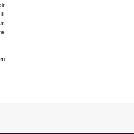
bir
ili
am
rme
nı