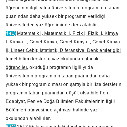
öğrencinin ilgili yılda üniversitenin programının taban
puanından daha yüksek bir programın verildiği
üniversiteden yaz öğretiminde ders alabilir.
4-(1)
Matematik I, Matematik II, Fizik I, Fizik II, Kimya
I, Kimya II, Genel Kimya, Genel Kimya I, Genel Kimya
II, Lineer Cebir, İstatistik, Diferansiyel Denklemler gibi
temel bilim derslerini yaz okulundan alacak
öğrenciler
, okuduğu programın ilgili yılda
üniversitenin programının taban puanından daha
yüksek bir program olması ön şartıyla birlikte derslerin
programın taban puanından düşük olsa bile Fen
Edebiyat, Fen ve Doğa Bilimleri Fakültelerinin ilgili
Bölümleri bünyesinde açılması halinde yaz
okulundan alabilirler.
5-(1)
2547 5/ı kapsamındaki dersler için programın