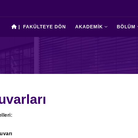
|
FAKÜLTEYE DÖN
AKADEMİK
BÖLÜM
uvarları
leri:
uvarı