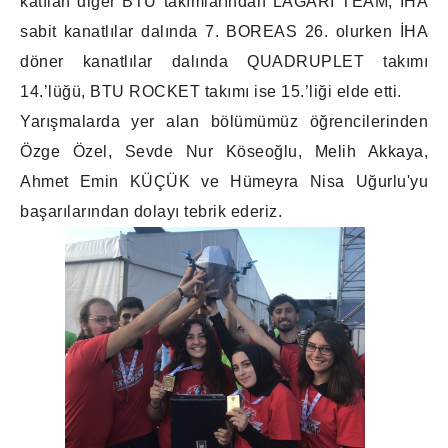
katılan diğer BTÜ takımlarından LAGARİ TEAM, İHA
sabit kanatlılar dalında 7. BOREAS 26. olurken İHA
döner kanatlılar dalında QUADRUPLET takımı
14.’lüğü, BTU ROCKET takımı ise 15.’liği elde etti.
Yarışmalarda yer alan bölümümüz öğrencilerinden
Özge Özel, Sevde Nur Köseoğlu, Melih Akkaya,
Ahmet Emin KÜÇÜK ve Hümeyra Nisa Uğurlu'yu
başarılarından dolayı tebrik ederiz.